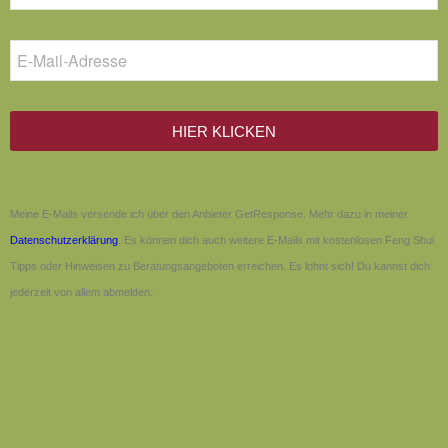
HIER KLICKEN
Meine E-Mails versende ich über den Anbieter GetResponse. Mehr dazu in meiner
Datenschutzerklärung
. Es können dich auch weitere E-Mails mit kostenlosen Feng Shui
Tipps oder Hinweisen zu Beratungsangeboten erreichen. Es lohnt sich! Du kannst dich
jederzeit von allem abmelden.