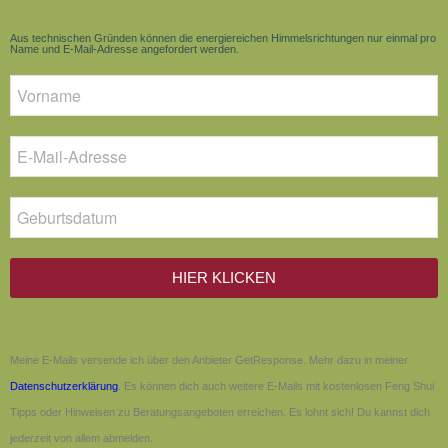
Aus technischen Gründen können die energiereichen Himmelsrichtungen nur einmal pro
Name und E-Mail-Adresse angefordert werden.
HIER KLICKEN
Meine E-Mails versende ich über den Anbieter GetResponse. Mehr dazu in meiner
Datenschutzerklärung
. Es können dich auch weitere E-Mails mit kostenlosen Feng Shui
Tipps oder Hinweisen zu Beratungsangeboten erreichen. Es lohnt sich! Du kannst dich
jederzeit von allem abmelden.