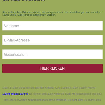
Aus technischen Gründen können die energiereichen Himmelsrichtungen nur einmal pro
Name und E-Mail-Adresse angefordert werden.
HIER KLICKEN
Meine E-Mails versende ich über den Anbieter GetResponse. Mehr dazu in meiner
Datenschutzerklärung
. Es können dich auch weitere E-Mails mit kostenlosen Feng Shui
Tipps oder Hinweisen zu Beratungsangeboten erreichen. Es lohnt sich! Du kannst dich