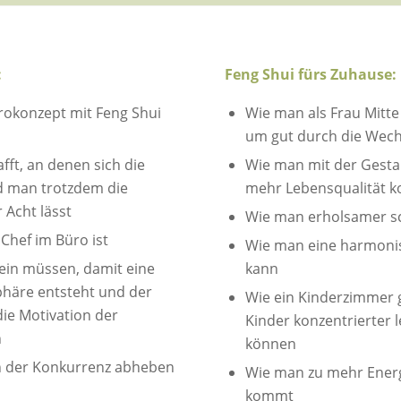
:
Feng Shui fürs Zuhause:
okonzept mit Feng Shui
Wie man als Frau Mitte
um gut durch die Wec
fft, an denen sich die
Wie man mit der Gest
d man trotzdem die
mehr Lebensqualität 
 Acht lässt
Wie man erholsamer sc
 Chef im Büro ist
Wie man eine harmonis
ein müssen, damit eine
kann
häre entsteht und der
Wie ein Kinderzimmer ge
ie Motivation der
Kinder konzentrierter 
n
können
n der Konkurrenz abheben
Wie man zu mehr Energi
kommt