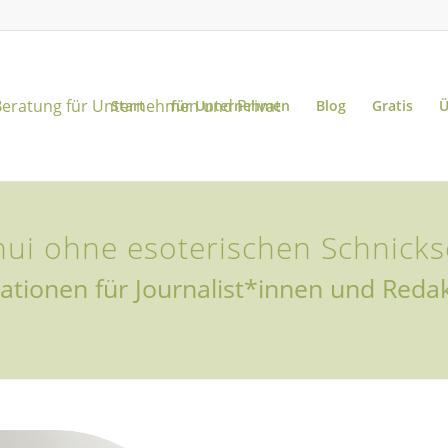
Start
für Unternehmen
Blog
Gratis
Ü
hui ohne esoterischen Schnicks
ationen für Journalist*innen und Reda