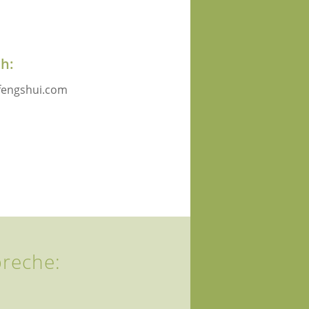
ch:
-fengshui.com
preche: