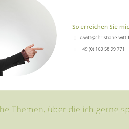
So erreichen Sie mi
c.witt@christiane-witt
+49 (0) 163 58 99 771
he Themen, über die ich gerne s