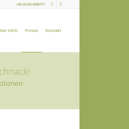
+49 (0)163-5899771
ber mich
Presse
Kontakt
chnack!
ktionen