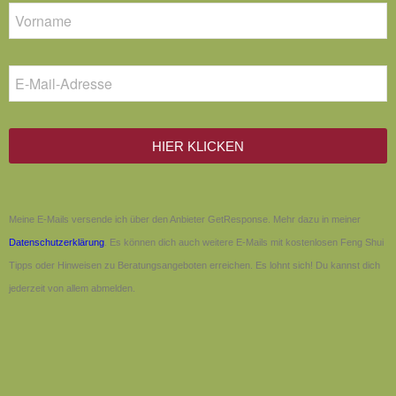
HIER KLICKEN
Meine E-Mails versende ich über den Anbieter GetResponse. Mehr dazu in meiner
Datenschutzerklärung
. Es können dich auch weitere E-Mails mit kostenlosen Feng Shui
Tipps oder Hinweisen zu Beratungsangeboten erreichen. Es lohnt sich! Du kannst dich
jederzeit von allem abmelden.