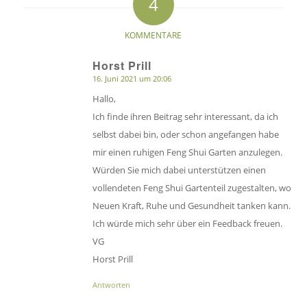
4
sagt:
sagt:
KOMMENTARE
Horst Prill
16. Juni 2021 um 20:06
sagte:
Hallo,
Ich finde ihren Beitrag sehr interessant, da ich
selbst dabei bin, oder schon angefangen habe
mir einen ruhigen Feng Shui Garten anzulegen.
Würden Sie mich dabei unterstützen einen
vollendeten Feng Shui Gartenteil zugestalten, wo
Neuen Kraft, Ruhe und Gesundheit tanken kann.
Ich würde mich sehr über ein Feedback freuen.
VG
Horst Prill
Antworten