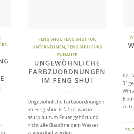
R
W
FENG SHUI
,
FENG SHUI FÜR
W
ÜRS
UNTERNEHMEN
,
FENG SHUI FÜRS
ZUHAUSE
NG
UNGEWÖHNLICHE
FARBZUORDNUNGEN
Bei "
IE
IM FENG SHUI
3" g
E
Wint
Elem
Ungewöhnliche Farbzuordnungen
zu tu
im Feng Shui: Erfahre, warum
azurblau zum Feuer gehört und
n
nicht alle Blautöne dem Wasser
28. 
rum
zugeordnet werden ...