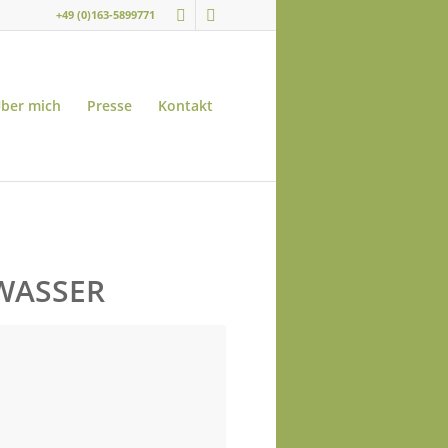
+49 (0)163-5899771
ber mich
Presse
Kontakt
WASSER