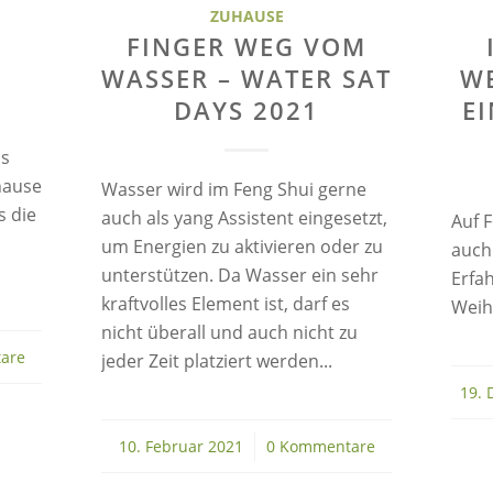
ZUHAUSE
FINGER WEG VOM
WASSER – WATER SAT
W
DAYS 2021
E
as
hause
Wasser wird im Feng Shui gerne
s die
auch als yang Assistent eingesetzt,
Auf F
um Energien zu aktivieren oder zu
auch
unterstützen. Da Wasser ein sehr
Erfah
kraftvolles Element ist, darf es
Weihn
nicht überall und auch nicht zu
are
jeder Zeit platziert werden...
19. 
10. Februar 2021
/
0 Kommentare