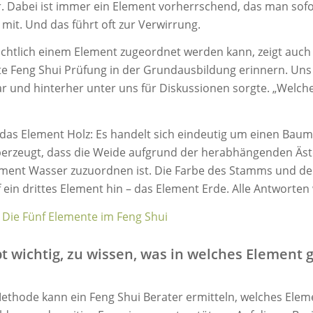
. Dabei ist immer ein Element vorherrschend, das man sof
it. Und das führt oft zur Verwirrung.
ichtlich einem Element zugeordnet werden kann, zeigt auch d
 Feng Shui Prüfung in der Grundausbildung erinnern. Uns w
war und hinterher unter uns für Diskussionen sorgte. „Welch
n das Element Holz: Es handelt sich eindeutig um einen Bau
berzeugt, dass die Weide aufgrund der herabhängenden Äste
ment Wasser zuzuordnen ist. Die Farbe des Stamms und der 
ein drittes Element hin – das Element Erde. Alle Antworten 
:
Die Fünf Elemente im Feng Shui
 wichtig, zu wissen, was in welches Element 
Methode kann ein Feng Shui Berater ermitteln, welches Ele