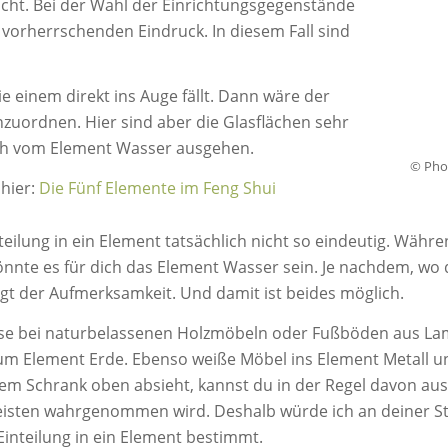
cht. Bei der Wahl der Einrichtungsgegenstände
vorherrschenden Eindruck. In diesem Fall sind
die einem direkt ins Auge fällt. Dann wäre der
nzuordnen. Hier sind aber die Glasflächen sehr
uch vom Element Wasser ausgehen.
© Phot
 hier:
Die Fünf Elemente im Feng Shui
inteilung in ein Element tatsächlich nicht so eindeutig. Währ
könnte es für dich das Element Wasser sein. Je nachdem, wo
olgt der Aufmerksamkeit. Und damit ist beides möglich.
weise bei naturbelassenen Holzmöbeln oder Fußböden aus Lam
zum Element Erde. Ebenso weiße Möbel ins Element Metall 
 Schrank oben absieht, kannst du in der Regel davon aus
isten wahrgenommen wird. Deshalb würde ich an deiner Ste
Einteilung in ein Element bestimmt.