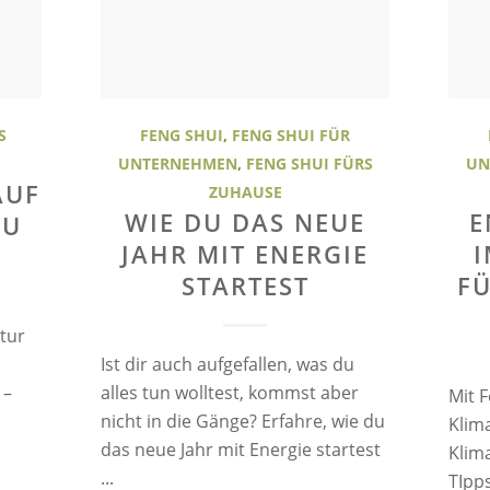
S
FENG SHUI
,
FENG SHUI FÜR
UNTERNEHMEN
,
FENG SHUI FÜRS
UN
AUF
ZUHAUSE
WIE DU DAS NEUE
E
ZU
JAHR MIT ENERGIE
I
STARTEST
F
ktur
Ist dir auch aufgefallen, was du
 –
alles tun wolltest, kommst aber
Mit 
nicht in die Gänge? Erfahre, wie du
Klima
das neue Jahr mit Energie startest
Klim
...
TIpp