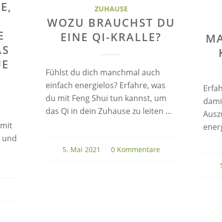
E,
ZUHAUSE
WOZU BRAUCHST DU
E
EINE QI-KRALLE?
MA
AS
UE
Fühlst du dich manchmal auch
einfach energielos? Erfahre, was
Erfa
du mit Feng Shui tun kannst, um
dami
das Qi in dein Zuhause zu leiten ...
Ausz
mit
energ
n und
5. Mai 2021
/
0 Kommentare