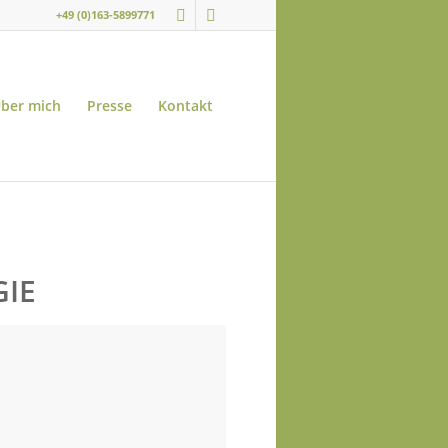
+49 (0)163-5899771
ber mich
Presse
Kontakt
GIE