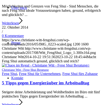
Möglichkeiten und Grenzen von Feng Shui - Sind Menschen, die
Über mich
nach Feng Shui ideale Voraussetzungen haben, gesund, erfolgreich
und glücklich? ...
Weiterlesen
22. Oktober 2014
/
0 Kommentare
https://www.christiane-witt-fengshui.com/wp-
Presse
content/uploads/2016/05/IMG_0223-scaled.jpg
1200
1600
Christiane Witt
http://www.christiane-witt-fengshui.com/wp-
content/uploads/2017/08/Witt_FengShui_Logo_1-300x164.png
Christiane Witt
2014-10-22 19:51:30
2023-10-22 18:45:44
Macht
Feng Shui automatisch gesund, glücklich und reich?
©
Christiane Witt - Feng Shui Beratung
Feng Shui
,
Feng Shui für Unternehmen
,
Feng Shui fürs Zuhause
Kontakt
5 Tipps gegen Energieräuber im Arbeitsalltag
Steigere deine Arbeitsleistung und Wohlbefinden im Büro mit fünf
praktischen Tipps gegen Energieräuber im Arbeitsalltag ...
Weiterlesen