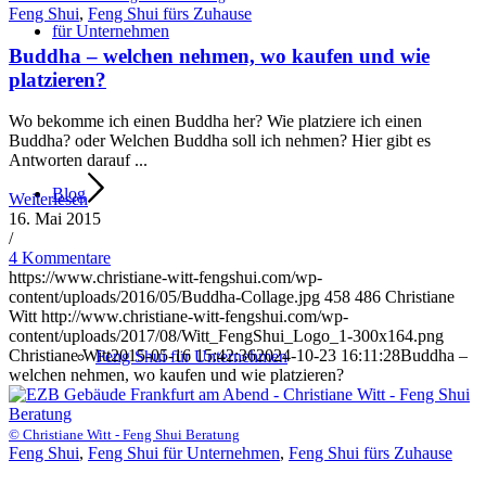
Feng Shui
,
Feng Shui fürs Zuhause
für Unternehmen
Buddha – welchen nehmen, wo kaufen und wie
platzieren?
Wo bekomme ich einen Buddha her? Wie platziere ich einen
Buddha? oder Welchen Buddha soll ich nehmen? Hier gibt es
Antworten darauf ...
Blog
Weiterlesen
16. Mai 2015
/
4 Kommentare
https://www.christiane-witt-fengshui.com/wp-
content/uploads/2016/05/Buddha-Collage.jpg
458
486
Christiane
Witt
http://www.christiane-witt-fengshui.com/wp-
content/uploads/2017/08/Witt_FengShui_Logo_1-300x164.png
Christiane Witt
2015-05-16 15:42:36
2024-10-23 16:11:28
Buddha –
Feng Shui für Unternehmen
welchen nehmen, wo kaufen und wie platzieren?
© Christiane Witt - Feng Shui Beratung
Feng Shui
,
Feng Shui für Unternehmen
,
Feng Shui fürs Zuhause