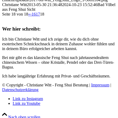
Christiane Witt
2013-05-30 21:36:48
2024-10-23 15:52:46
Bad Vilbel
aus Feng Shui Sicht
Seite 18 von 18
«
‹
16
17
18
Wer hier schreibt:
Ich bin Christiane Witt und ich zeige dir, wie du dich ohne
esoterischen Schnickschnack in deinem Zuhause wohler fühlen und
in deinem Büro erfolgreicher arbeiten kannst.
Bei mir gibt es das klassische Feng Shui nach jahrtausendealtem
chinesischem Wissen – ohne Kristalle, Pendel oder das Drei-Türen-
Bagua.
Ich habe langjährige Erfahrung mit Privat- und Geschäftsräumen.
© Copyright - Christiane Witt - Feng Shui Beratung |
Impressum
|
Datenschutzerklärung
Link zu Instagram
Link zu Youtube
Nach oben scrollen