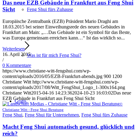
Das neue EZB Gebäude in Frankfurt aus Feng Shui
Sicht
Feng Shui fürs Zuhause
Europäische Zentralbank (EZB) Präsident Mario Draghi am
18.03.2015 bei seiner Einweihungsrede des neuen Gebäudes in
Frankfurt am Main: „…Das Gebäude ist ein Symbol für das Beste,
was Europa gemeinsam erreichen kann…“ Ist das wirklich so...
Weiterlesen
16. April 2015
Was ist für mich Feng Shui?
/
0 Kommentare
https://www.christiane-witt-fengshui.com/wp-
content/uploads/2016/05/EZB-Frankfurt-abends.jpg
900
1200
Christiane Witt
http://www.christiane-witt-fengshui.com/wp-
content/uploads/2017/08/Witt_FengShui_Logo_1-300x164.png
Christiane Witt
2015-04-16 14:23:36
2024-10-23 16:03:02
Das neue
EZB Gebäude in Frankfurt aus Feng Shui Sicht
Gratis
©
Christiane Witt - Feng Shui Beratung
Feng Shui
,
Feng Shui für Unternehmen
,
Feng Shui fürs Zuhause
Macht Feng Shui automatisch gesund, glücklich und
reich?