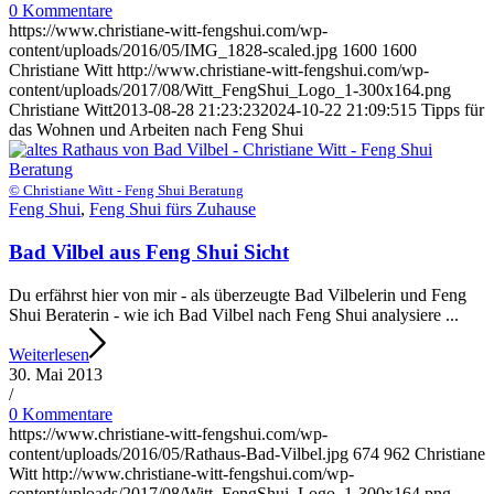
0 Kommentare
https://www.christiane-witt-fengshui.com/wp-
content/uploads/2016/05/IMG_1828-scaled.jpg
1600
1600
Christiane Witt
http://www.christiane-witt-fengshui.com/wp-
content/uploads/2017/08/Witt_FengShui_Logo_1-300x164.png
Christiane Witt
2013-08-28 21:23:23
2024-10-22 21:09:51
5 Tipps für
das Wohnen und Arbeiten nach Feng Shui
© Christiane Witt - Feng Shui Beratung
Feng Shui
,
Feng Shui fürs Zuhause
Bad Vilbel aus Feng Shui Sicht
Du erfährst hier von mir - als überzeugte Bad Vilbelerin und Feng
Shui Beraterin - wie ich Bad Vilbel nach Feng Shui analysiere ...
Weiterlesen
30. Mai 2013
/
0 Kommentare
https://www.christiane-witt-fengshui.com/wp-
content/uploads/2016/05/Rathaus-Bad-Vilbel.jpg
674
962
Christiane
Witt
http://www.christiane-witt-fengshui.com/wp-
content/uploads/2017/08/Witt_FengShui_Logo_1-300x164.png