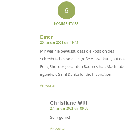
6
sagt:
sagt:
sagt:
sagt:
KOMMENTARE
Emer
26. Januar 2021 um 19:45
sagte:
Mir war nie bewusst, dass die Position des
Schreibtisches so eine große Auswirkung auf das
Feng Shui des gesamten Raumes hat. Macht aber
irgendwie Sinn! Danke für die Inspiration!
Antworten
Christiane Witt
27. Januar 2021 um 09:58
sagte:
Sehr gerne!
Antworten