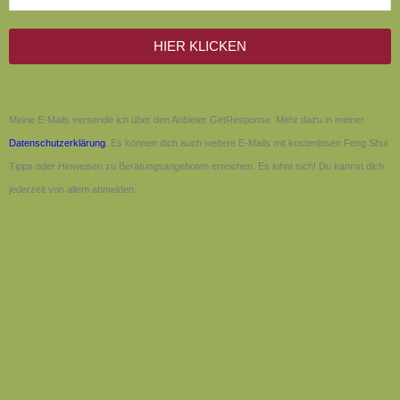
HIER KLICKEN
Meine E-Mails versende ich über den Anbieter GetResponse. Mehr dazu in meiner
Datenschutzerklärung
. Es können dich auch weitere E-Mails mit kostenlosen Feng Shui
Tipps oder Hinweisen zu Beratungsangeboten erreichen. Es lohnt sich! Du kannst dich
jederzeit von allem abmelden.