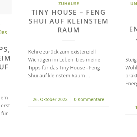
ZUHAUSE
UN
TINY HOUSE – FENG
SHUI AUF KLEINSTEM
R
E
RAUM
ÜRS
PS,
Kehre zurück zum existenziell
EIM
Wichtigen im Leben. Lies meine
Stei
UF
Tipps für das Tiny House - Feng
Wohl
Shui auf kleinstem Raum ...
prak
Energ
inem
26. Oktober 2022
/
0 Kommentare
 erst
1
 für