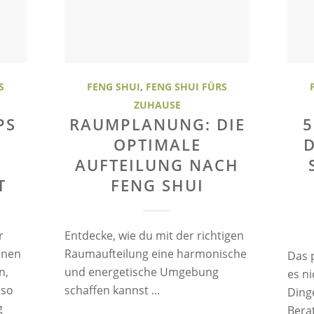
S
FENG SHUI
,
FENG SHUI FÜRS
ZUHAUSE
PS
RAUMPLANUNG: DIE
5
OPTIMALE
D
AUFTEILUNG NACH
T
FENG SHUI
r
Entdecke, wie du mit der richtigen
inen
Raumaufteilung eine harmonische
Das 
n,
und energetische Umgebung
es ni
 so
schaffen kannst ...
Dinge
g
Berat