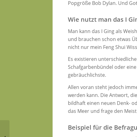
Popgröße Bob Dylan. Und Gottf
Wie nutzt man das I Gi
Man kann das I Ging als Weish
und brauchen schon etwas Übu
nicht nur mein Feng Shui Wis
Es existieren unterschiedlich
Schafgarbenbündel oder eine 
gebräuchlichste.
Allen voran steht jedoch imme
werden kann. Die Antwort, die 
bildhaft einen neuen Denk- o
das Meer und frage den Meiste
Beispiel für die Befrag
Leben nach
Mondhäusern im Feng