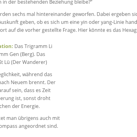
h in der bestehenden Beziehung bleibe?“
den sechs mal hintereinander geworfen. Dabei ergeben sic
Auskunft geben, ob es sich um eine yin oder yang-Linie han
rt auf die vorher gestellte Frage. Hier könnte es das Hexa
ation:
Das Trigramm Li
amm Gen (Berg). Das
t Lü (Der Wanderer)
glichkeit, während das
 nach Neuem brennt. Der
auf sein, dass es Zeit
rung ist, sonst droht
chen der Energie.
tet man übrigens auch mit
ompass angeordnet sind.