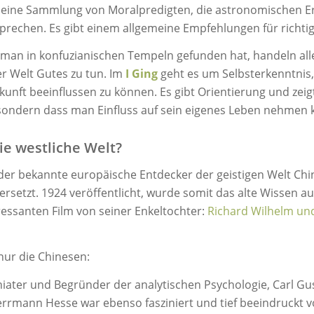
 eine Sammlung von Moralpredigten, die astronomischen 
prechen. Es gibt einem allgemeine Empfehlungen für richtig
e man in konfuzianischen Tempeln gefunden hat, handeln alle
r Welt Gutes zu tun. Im
I Ging
geht es um Selbsterkenntnis,
kunft beeinflussen zu können. Es gibt Orientierung und zei
t, sondern dass man Einfluss auf sein eigenes Leben nehmen 
ie westliche Welt?
 der bekannte europäische Entdecker der geistigen Welt Chi
ersetzt. 1924 veröffentlicht, wurde somit das alte Wissen a
eressanten Film von seiner Enkeltochter:
Richard Wilhelm und
nur die Chinesen:
ater und Begründer der analytischen Psychologie, Carl Gusta
rrmann Hesse war ebenso fasziniert und tief beeindruckt v