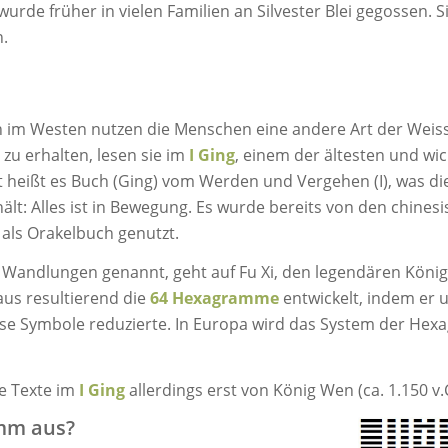
de früher in vielen Familien an Silvester Blei gegossen. Si
n.
ch im Westen nutzen die Menschen eine andere Art der Wei
 zu erhalten, lesen sie im
I Ging
, einem der ältesten und wi
 heißt es Buch (Ging) vom Werden und Vergehen (I), was die
ält: Alles ist in Bewegung. Es wurde bereits von den chinesi
als Orakelbuch genutzt.
 Wandlungen genannt, geht auf Fu Xi, den legendären König, z
us resultierend die
64 Hexagramme
entwickelt, indem er
se Symbole reduzierte. In Europa wird das System der He
e Texte im
I Ging
allerdings erst von König Wen (ca. 1.150 v.C
mm aus?