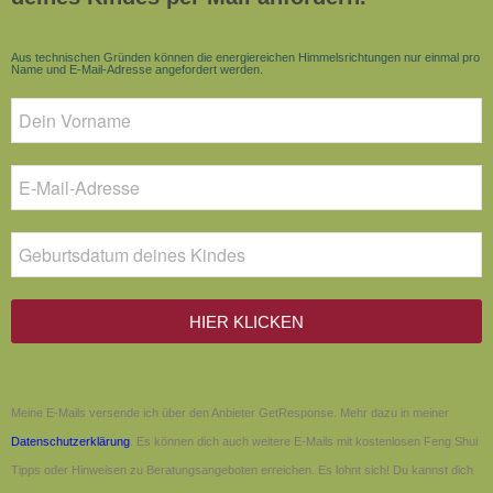
Aus technischen Gründen können die energiereichen Himmelsrichtungen nur einmal pro
Name und E-Mail-Adresse angefordert werden.
HIER KLICKEN
Meine E-Mails versende ich über den Anbieter GetResponse. Mehr dazu in meiner
Datenschutzerklärung
. Es können dich auch weitere E-Mails mit kostenlosen Feng Shui
Tipps oder Hinweisen zu Beratungsangeboten erreichen. Es lohnt sich! Du kannst dich