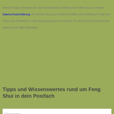
Meine E-Mails versende ich über den Anbieter GetResponse. Mehr dazu in meiner
Datenschutzerklärung
. Es können dich auch weitere E-Mails mit kostenlosen Feng Shui
Tipps oder Hinweisen zu Beratungsangeboten erreichen. Es lohnt sich! Du kannst dich
jederzeit von allem abmelden.
Tipps und Wissenswertes rund um Feng
Shui in dein Postfach