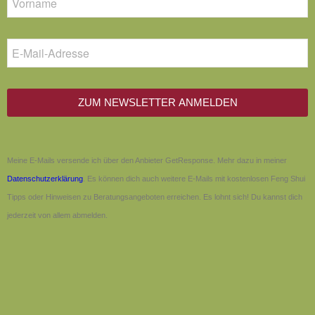
ZUM NEWSLETTER ANMELDEN
Meine E-Mails versende ich über den Anbieter GetResponse. Mehr dazu in meiner
Datenschutzerklärung
. Es können dich auch weitere E-Mails mit kostenlosen Feng Shui
Tipps oder Hinweisen zu Beratungsangeboten erreichen. Es lohnt sich! Du kannst dich
jederzeit von allem abmelden.