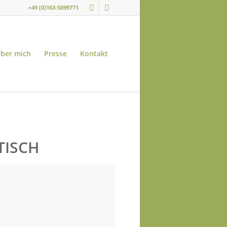
+49 (0)163-5899771
ber mich
Presse
Kontakt
TISCH