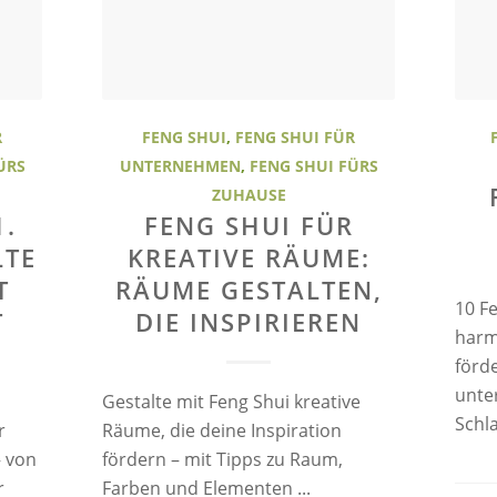
R
FENG SHUI
,
FENG SHUI FÜR
ÜRS
UNTERNEHMEN
,
FENG SHUI FÜRS
ZUHAUSE
1.
FENG SHUI FÜR
LTE
KREATIVE RÄUME:
T
RÄUME GESTALTEN,
10 Fe
T
DIE INSPIRIEREN
harm
förd
unte
Gestalte mit Feng Shui kreative
Schl
r
Räume, die deine Inspiration
 von
fördern – mit Tipps zu Raum,
r
Farben und Elementen ...