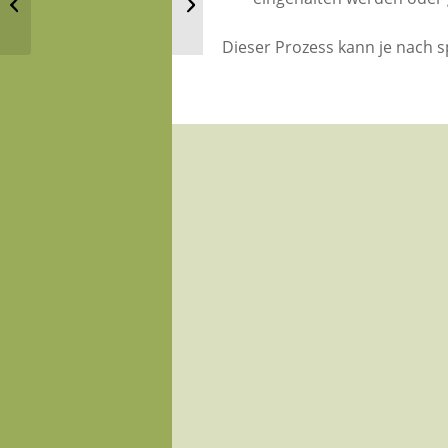
Erfolgsfaktor für
abschalten
effektive
Dieser Prozess kann je nach 
Arbeitsabläufe