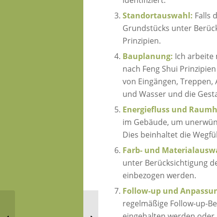
Standortauswahl:
Falls 
Grundstücks unter Berück
Prinzipien.
Bauplanung:
Ich arbeit
nach Feng Shui Prinzipien
von Eingängen, Treppen, 
und Wasser und die Gest
Energiefluss und Raum
im Gebäude, um unerwüns
Dies beinhaltet die Wegf
Farb- und Materialausw
unter Berücksichtigung d
einbezogen werden.
Follow-up und Anpassu
regelmäßige Follow-up-Bes
Feng Shui im
Home-Office: Hilfe, ich
Funktionsbereich:
eingehalten werden oder
kann nicht mehr