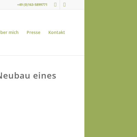
+49 (0)163-5899771
ber mich
Presse
Kontakt
 Neubau eines