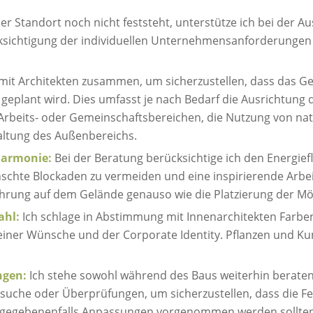
der Standort noch nicht feststeht, unterstütze ich bei der 
sichtigung der individuellen Unternehmensanforderungen 
e mit Architekten zusammen, um sicherzustellen, dass das
 geplant wird. Dies umfasst je nach Bedarf die Ausrichtung
Arbeits- oder Gemeinschaftsbereichen, die Nutzung von nat
altung des Außenbereichs.
harmonie:
Bei der Beratung berücksichtige ich den Energie
chte Blockaden zu vermeiden und eine inspirierende Arbei
ührung auf dem Gelände genauso wie die Platzierung der M
ahl:
Ich schlage in Abstimmung mit Innenarchitekten Farbe
einer Wünsche und der Corporate Identity. Pflanzen und Ku
ngen:
Ich stehe sowohl während des Baus weiterhin beratend
uche oder Überprüfungen, um sicherzustellen, dass die Feng
 gegebenenfalls Anpassungen vorgenommen werden sollten