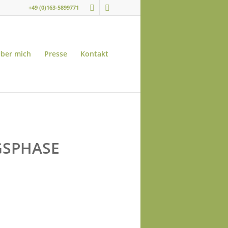
+49 (0)163-5899771
ber mich
Presse
Kontakt
GSPHASE