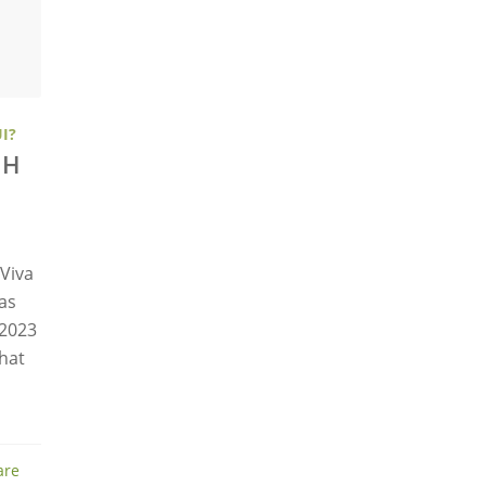
I?
CH
5
Viva
as
 2023
 hat
are