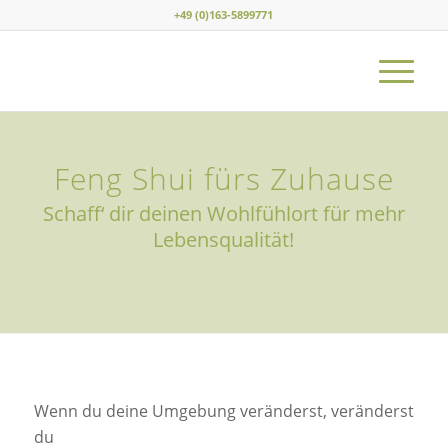
+49 (0)163-5899771
Feng Shui fürs Zuhause
Schaff‘ dir deinen Wohlfühlort für mehr
Lebensqualität!
Wenn du deine Umgebung veränderst, veränderst
du