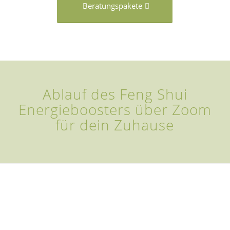
Beratungspakete
Ablauf des Feng Shui
Energieboosters über Zoom
für dein Zuhause