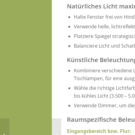
Natürliches Licht max
Halte Fenster frei von Hind
Verwende helle, lichtrefl
Platziere Spiegel strategi
Balanciere Licht und Schat
Künstliche Beleuchtun
Kombiniere verschiedene L
Tischlampen, für eine aus
Wähle die richtige Lichtfa
bis kühles Licht (3.500 – 5
Verwende Dimmer, um die Li
Raumspezifische Beleu
Dein Raum, deine
Frische Energie für dein
Eingangsbereich bzw. Flur:
Balance – Feng Shui für
Zuhause: Feng Shui im