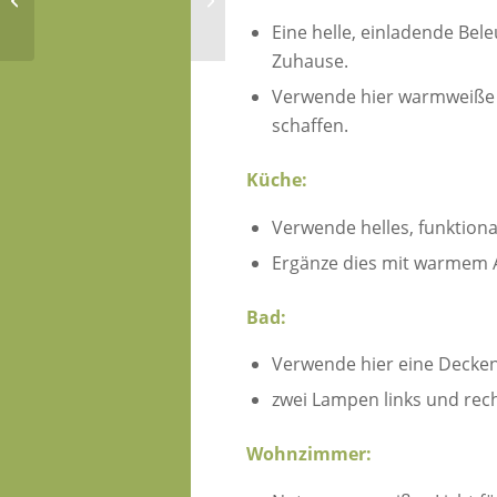
Frauen um die 50
Frühsommer
Eine helle, einladende Bel
Zuhause.
Verwende hier warmweiße 
schaffen.
Küche:
Verwende helles, funktion
Ergänze dies mit warmem A
Bad:
Verwende hier eine Decke
zwei Lampen links und rec
Wohnzimmer: