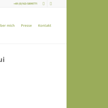
+49 (0)163-5899771
ber mich
Presse
Kontakt
ui