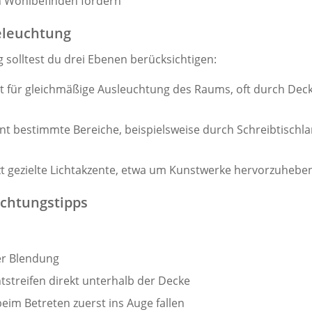
n Wohlbefinden fördern
eleuchtung
 solltest du drei Ebenen berücksichtigen:
gt für gleichmäßige Ausleuchtung des Raums, oft durch De
ont bestimmte Bereiche, beispielsweise durch Schreibtisc
tzt gezielte Lichtakzente, etwa um Kunstwerke hervorzuhebe
chtungstipps
ger Blendung
tstreifen direkt unterhalb der Decke
im Betreten zuerst ins Auge fallen