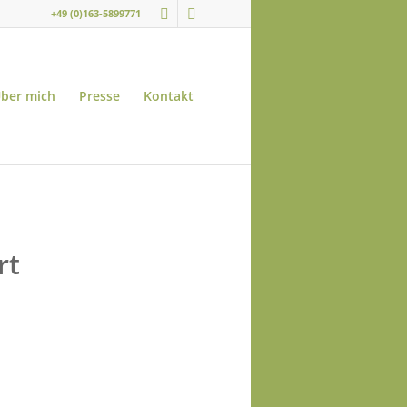
+49 (0)163-5899771
ber mich
Presse
Kontakt
rt