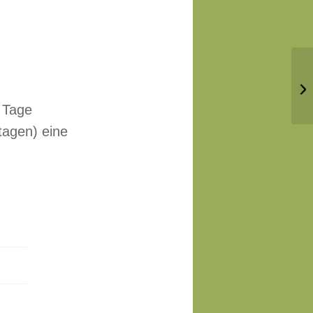
Nu
n Tage
agen) eine