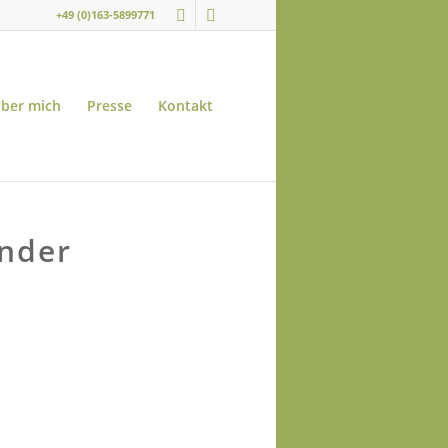
+49 (0)163-5899771
ber mich
Presse
Kontakt
inder